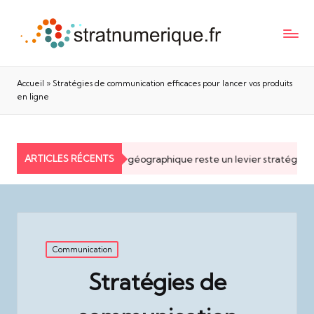
Accueil
»
Stratégies de communication efficaces pour lancer vos produits
en ligne
ARTICLES RÉCENTS
Pourquoi la proximité géographique reste un levier stratégique p
Posted
Communication
in
Stratégies de