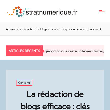
Accueil
»
La rédaction de blogs efficace : clés pour un contenu captivant
ARTICLES RÉCENTS
Pourquoi la proximité géographique reste un levier stratégique p
Posted
Contenu
in
La rédaction de
blogs efficace : clés