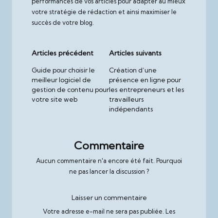
performances de vos articles pour adapter au mieux
votre stratégie de rédaction et ainsi maximiser le
succès de votre blog.
Post
Articles précédent
Articles suivants
navigation
Guide pour choisir le
Création d’une
meilleur logiciel de
présence en ligne pour
gestion de contenu pour
les entrepreneurs et les
votre site web
travailleurs
indépendants
Commentaire
Aucun commentaire n'a encore été fait. Pourquoi
ne pas lancer la discussion ?
Laisser un commentaire
Votre adresse e-mail ne sera pas publiée.
Les