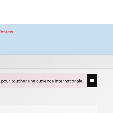
ontenu
audience internationale
Les agences web au serv