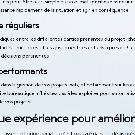
ela peut être aussi simple qu’un e-mail spécifique avec une 
ssance rapidement de la situation et agir en conséquence.
e réguliers
iodiques entre les différentes parties prenantes du projet (ch
bstacles rencontrés et les ajustements éventuels à prévoir. C
e décisions pertinentes.
i performants
dans la gestion de vos projets web, et notamment sur les asp
suite bureautique, n’hésitez pas à les exploiter pour automati
e vos projets.
e expérience pour améliore
asse son budget initial ou n’est pas livré dans les délais prév