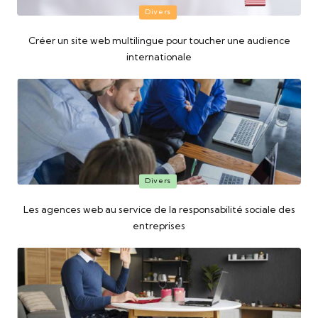
Posted
Divers
in
Créer un site web multilingue pour toucher une audience
internationale
Posted
Divers
in
Les agences web au service de la responsabilité sociale des
entreprises