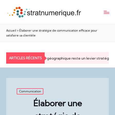
Accueil
»
Élaborer une stratégie de communication efficace pour
satisfaire sa clientèle
ARTICLES RÉCENTS
Pourquoi la proximité géographique reste un levier stratégique p
Posted
Communication
in
Élaborer une